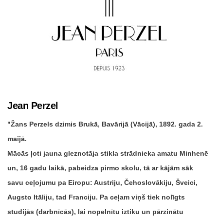
Jean Perzel
Žans Perzels dzimis Brukā, Bavārijā (Vācijā), 1892. gada 2.
maijā.
Mācās ļoti jauna gleznotāja stikla strādnieka amatu Minhenē
un, 16 gadu laikā, pabeidza pirmo skolu, tā ar kājām sāk
savu ceļojumu pa Eiropu: Austriju, Čehoslovākiju, Šveici,
Augsto Itāliju, tad Franciju. Pa ceļam viņš tiek nolīgts
studijās (darbnīcās), lai nopelnītu iztiku un pārzinātu