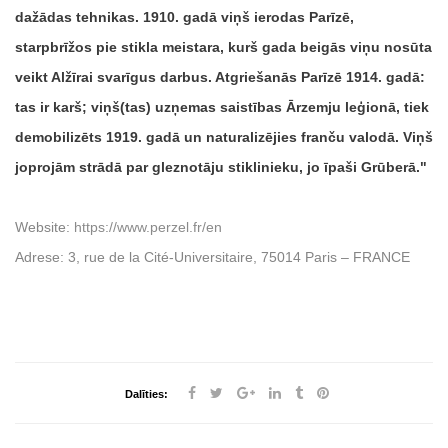
dažādas tehnikas. 1910. gadā viņš ierodas Parīzē,
starpbrīžos pie stikla meistara, kurš gada beigās viņu nosūta
veikt Alžīrai svarīgus darbus. Atgriešanās Parīzē 1914. gadā:
tas ir karš; viņš(tas) uzņemas saistības Ārzemju leģionā, tiek
demobilizēts 1919. gadā un naturalizējies franču valodā. Viņš
joprojām strādā par gleznotāju stiklinieku, jo īpaši Grūberā.
Website:
https://www.perzel.fr/en
Adrese: 3, rue de la Cité-Universitaire, 75014 Paris – FRANCE
Dalīties: