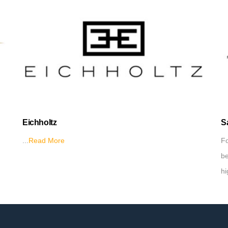
Eichholtz
S
...
Read More
Fo
be
hi