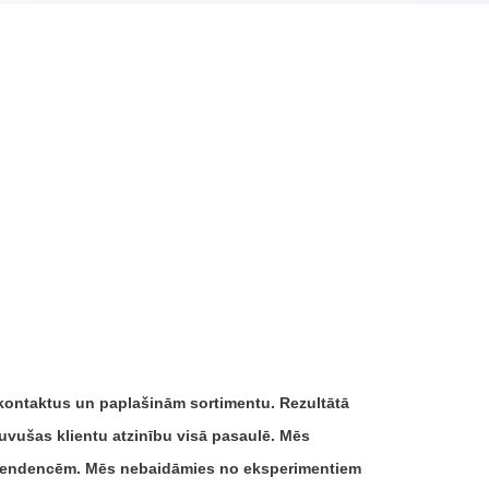
 kontaktus un paplašinām sortimentu. Rezultātā
uvušas klientu atzinību visā pasaulē. Mēs
a tendencēm. Mēs nebaidāmies no eksperimentiem