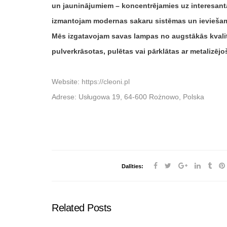
un jauninājumiem – koncentrējamies uz interesant
izmantojam modernas sakaru sistēmas un ieviešam 
Mēs izgatavojam savas lampas no augstākās kvalitāt
pulverkrāsotas, pulētas vai pārklātas ar metalizē
Website:
https://cleoni.pl
Adrese: Usługowa 19, 64-600 Rożnowo, Polska
Dalīties:
Related Posts