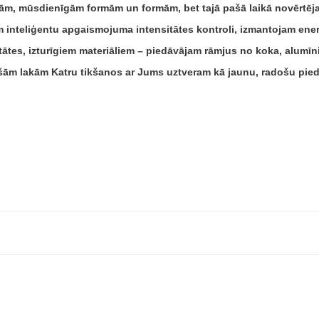
ām, mūsdienīgām formām un formām, bet tajā pašā laikā novērtējam
inteliģentu apgaismojuma intensitātes kontroli, izmantojam ene
es, izturīgiem materiāliem – piedāvājam rāmjus no koka, alumīnij
jošām lakām Katru tikšanos ar Jums uztveram kā jaunu, radošu pie