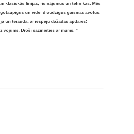
 klasiskās līnijas, risinājumus un tehnikas. Mēs
rgotaupīgus un videi draudzīgus gaismas avotus.
a un tērauda, ​​ar iespēju dažādas apdares:
dzīvojums. Droši sazinieties ar mums.