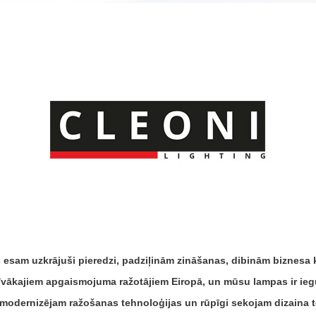
 esam uzkrājuši pieredzi, padziļinām zināšanas, dibinām biznesa
īvākajiem apgaismojuma ražotājiem Eiropā, un mūsu lampas ir ieg
n modernizējam ražošanas tehnoloģijas un rūpīgi sekojam dizain