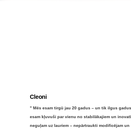
Cleoni
Mēs esam tirgū jau 20 gadus – un tik ilgus gadus
esam kļuvuši par vienu no stabilākajiem un inovat
neguļam uz lauriem – nepārtraukti modificējam u