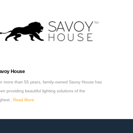
avoy House
Davide Gr
r more than 55 years, family-owned Savoy House has
...
Read Mo
en providing beautiful lighting solutions of the
ghest...
Read More