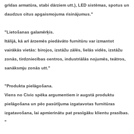
grīdas armatūra, stabi dārziem utt.), LED sistēmas, spotus un
daudzus citus apgaismojuma risinājumus.
Lietošanas galamērķis.
Itālijā, kā arī ārzemēs piedāvāto furnitūru var izmantot
vairākās vietās: birojos, izstāžu zālēs, lielās vidēs, izstāžu
zonās, tirdzniecības centros, industriālās nojumēs, teātros,
sanāksmju zonās utt.
Produkta pielāgošana.
Viens no Civic spēka argumentiem ir augstā produktu
pielāgošana un pēc pasūtījuma izgatavotas furnitūras
izgatavošana, lai apmierinātu pat prasīgāku klientu prasības.