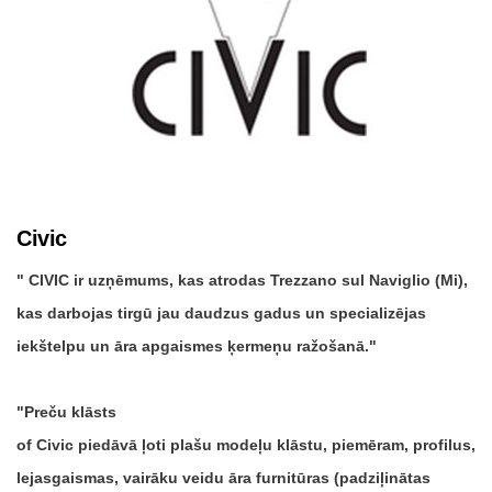
Civic
CIVIC ir uzņēmums, kas atrodas Trezzano sul Naviglio (Mi),
kas darbojas tirgū jau daudzus gadus un specializējas
iekštelpu un āra apgaismes ķermeņu ražošanā.
Preču klāsts
of Civic piedāvā ļoti plašu modeļu klāstu, piemēram, profilus,
lejasgaismas, vairāku veidu āra furnitūras (padziļinātas