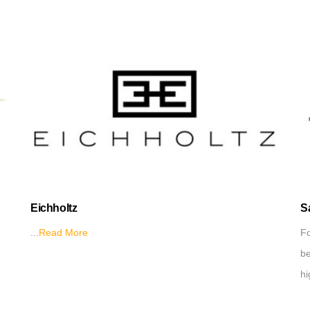
Eichholtz
S
...
Read More
Fo
be
hi