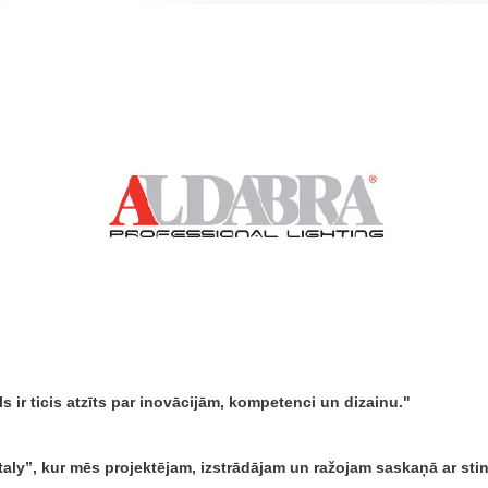
ir ticis atzīts par inovācijām, kompetenci un dizainu.
aly”, kur mēs projektējam, izstrādājam un ražojam saskaņā ar sting