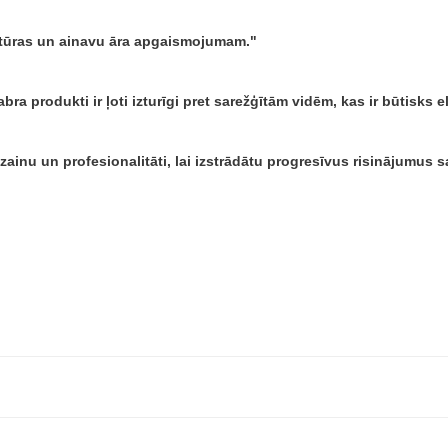
ektūras un ainavu āra apgaismojumam.
bra produkti ir ļoti izturīgi pret sarežģītām vidēm, kas ir būtisks
dizainu un profesionalitāti, lai izstrādātu progresīvus risinājumu