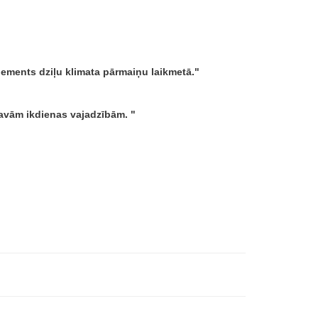
 elements dziļu klimata pārmaiņu laikmetā.
s savām ikdienas vajadzībām.