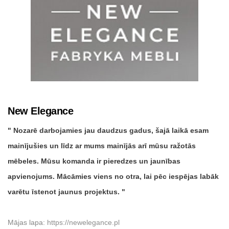
New Elegance
Nozarē darbojamies jau daudzus gadus, šajā laikā esam
mainījušies un līdz ar mums mainījās arī mūsu ražotās
mēbeles. Mūsu komanda ir pieredzes un jaunības
apvienojums. Mācāmies viens no otra, lai pēc iespējas labāk
varētu īstenot jaunus projektus.
Mājas lapa:
https://newelegance.pl