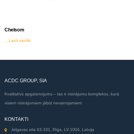
Chelsom
…
Lasīt vairāk
ACDC GROUP, SIA
Kvalitatīvs apgaismojums – tas ir risinājumu komplekss, kurā
visiem risinājumiem jābūt nevainojamiem
KONTAKTI
Jelgavas iela 63-101, Rīga, LV-1004, Latvija