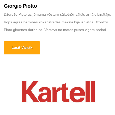
Giorgio Piotto
Džordžo Pioto uzņēmuma vēsture sākotnēji sākās ar tā dibinātāju.
Kopš agras bērnības kokapstrādes māksla bija izplatīta Džordžo
Pioto ģimenes darbnīcā. Vectēvs no mātes puses viņam nodod
savu aizraušanos ar šo tēmu, kas ir tik pielāgojama un dzīva, kas
ar savām rokām spēj pārvērsties par šedevriem. Mājas lapa:
Lasīt Vairāk
https://giorgiopiotto.it Adrese: Via Rossano, 75, 36056 Tezze sul
[...]