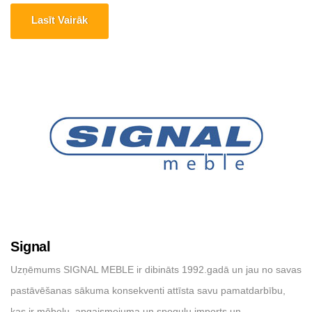
funkciju un komfortu, vienlaikus ņemot vērā mazās detaļas, kas
Lasīt Vairāk
rada lielas atšķirības. Wendelbo produktu palete ir izteiksmīga un
visaptveroša, un [...]
Signal
Uzņēmums SIGNAL MEBLE ir dibināts 1992.gadā un jau no savas
pastāvēšanas sākuma konsekventi attīsta savu pamatdarbību,
kas ir mēbeļu, apgaismojuma un spoguļu imports un