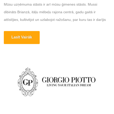
Mūsu uzņēmuma stāsts ir arī mūsu ģimenes stāsts. Mussi
dibināts Brianzā, itāļu mēbeļu rajona centrā, gadu gaitā ir
attīstījies, kultivējot un uzlabojot ražošanu, par kuru tas ir darījis
zināmu: mīkstās mēbeles, nozare, kurā tā lepojas ar
nepārspējamu pieredzi un pastāvīgu darbu. uzticību no tirgus.
Lasīt Vairāk
Mājas lapa: https://www.mussi.it Adrese: Via Sant'Ambrogio, 42 -
20842 Vergo Zoccorino [...]