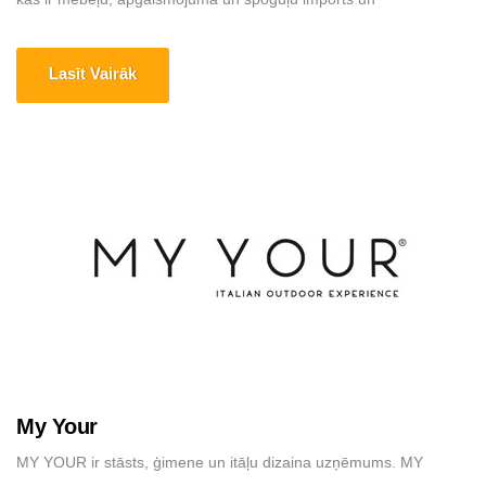
vairumtirdzniecība, kas izceļas ar unikālu dizainu un augstu
lietderības vērtību. Saņēmēji ir slaveni mazumtirdzniecības tīkli,
Lasīt Vairāk
vairumtirgotāji un vairāk nekā tūkstoš mēbeļu veikalu grupa.
Pašlaik mēs eksportējam savus produktus uz gandrīz 30 [...]
My Your
MY YOUR ir stāsts, ģimene un itāļu dizaina uzņēmums. MY