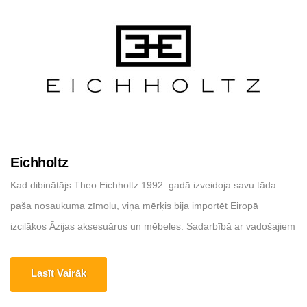
Eichholtz
Kad dibinātājs Theo Eichholtz 1992. gadā izveidoja savu tāda
paša nosaukuma zīmolu, viņa mērķis bija importēt Eiropā
izcilākos Āzijas aksesuārus un mēbeles. Sadarbībā ar vadošajiem
ražotājiem visā pasaulē viņš piedāvājumam pievienoja rūpīgi
atlasītus vintage izstrādājumus, pirms sāka attīstīt biznesu, lai
Lasīt Vairāk
izstrādātu un nodrošinātu interjera tirgum nepārspējamu stilīgu un