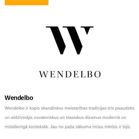
ražotājs ar vairāk nekā divdesmit gadu pieredzi šajā nozarē, kurā
mēs veidojam [...]
Wendelbo
Wendelbo ir kopis skandināvu meistarības tradīcijas trīs paaudzēs
un atdzīvinājis novatoriskus un klasiskus dizainus modernā un
mūsdienīgā kontekstā. Jau no paša sākuma mūsu mērķis ir bijis
izstrādāt un ražot mēbeles ar spēcīgu vizuālo identitāti, optimālu