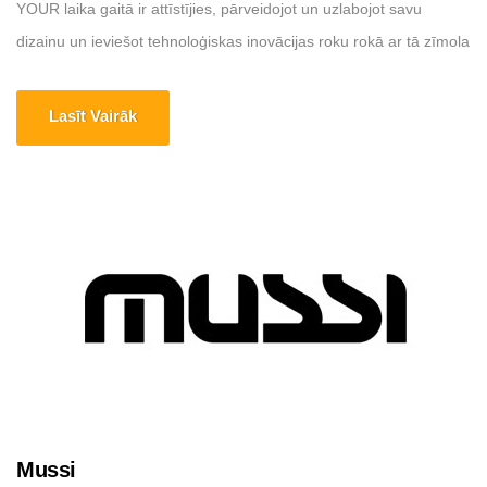
YOUR laika gaitā ir attīstījies, pārveidojot un uzlabojot savu
dizainu un ieviešot tehnoloģiskas inovācijas roku rokā ar tā zīmola
identitāti. MY YOUR šodien iepazīstina ar savu jauno un
konsolidēto identitāti kā mēbeļu un aksesuāru redaktoru un
Lasīt Vairāk
ražotāju, kas palīdz radīt telpas ar spēcīgu personību, nekad [...]
Mussi