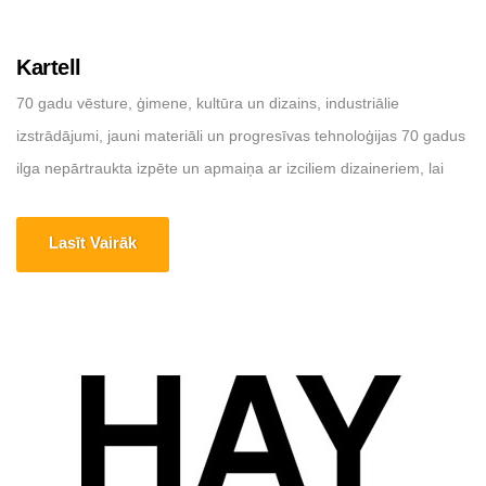
Kartell
70 gadu vēsture, ģimene, kultūra un dizains, industriālie
izstrādājumi, jauni materiāli un progresīvas tehnoloģijas 70 gadus
ilga nepārtraukta izpēte un apmaiņa ar izciliem dizaineriem, lai
tiektos pēc skaistuma un absolūtas kvalitātes. 70 gadi veiksmes
tirgū, sadarbība un partnerattiecības, pasākumi un projekti, kas
Lasīt Vairāk
paredzēti pārdošanai un komunikācijai. Mājas lapa:
https://www.kartell.com Adrese: -