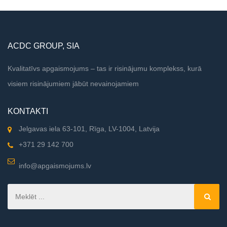
ACDC GROUP, SIA
Kvalitatīvs apgaismojums – tas ir risinājumu komplekss, kurā
visiem risinājumiem jābūt nevainojamiem
KONTAKTI
Jelgavas iela 63-101, Rīga, LV-1004, Latvija
+371 29 142 700
info@apgaismojums.lv