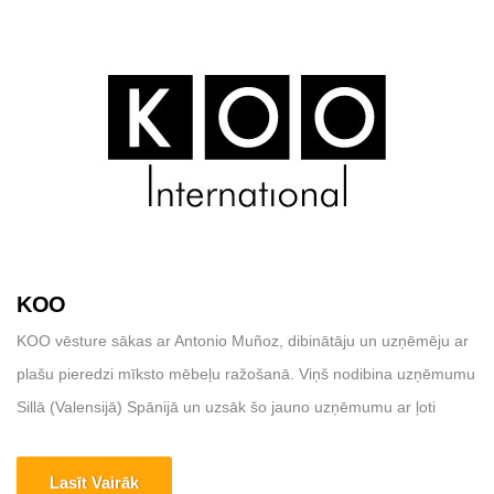
izsmalcinātu produktu kolekciju. Mājas lapa:
https://www.eichholtz.com/ Adrese: [...]
KOO
KOO vēsture sākas ar Antonio Muñoz, dibinātāju un uzņēmēju ar
plašu pieredzi mīksto mēbeļu ražošanā. Viņš nodibina uzņēmumu
Sillā (Valensijā) Spānijā un uzsāk šo jauno uzņēmumu ar ļoti
skaidru mērķi: internacionalizēt uzņēmumu, kas piedāvā augstas
vērtības un kvalitātes produktus. KOO International ir sēdvietu
Lasīt Vairāk