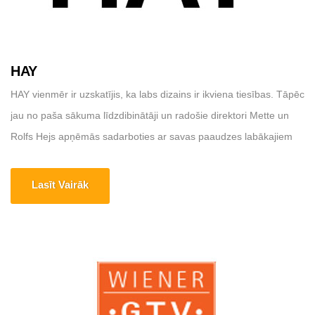
HAY
HAY vienmēr ir uzskatījis, ka labs dizains ir ikviena tiesības. Tāpēc
jau no paša sākuma līdzdibinātāji un radošie direktori Mette un
Rolfs Hejs apņēmās sadarboties ar savas paaudzes labākajiem
dizaineriem no visas pasaules, lai radītu augstas kvalitātes
produktus, kas būtu pieejami plašai auditorijai. Šis pamatprincips
Lasīt Vairāk
mūs motivē arī šodien. Mājas lapa: https://www.hay.dk Adrese:
HAY ApS [...]