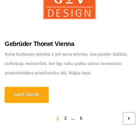
Gebrüder Thonet Vienna
Koka locīšanas tehnika ir ļoti sena tehnika, kas pastāv dažādu
civilizāciju meistarībā, bet ilgu laiku palika stūros ierobežoto
produktivitātes priekšrocību dēļ. Mājas lapa:
https://www.gebruederthonetvienna.com/ Adrese: Via Foggia
23/H, 10152 Torino (TO) – Italy
Lasīt Vairāk
1
2
...
6