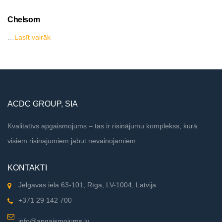
Chelsom
…
Lasīt vairāk
ACDC GROUP, SIA
Kvalitatīvs apgaismojums – tas ir risinājumu komplekss, kurā
visiem risinājumiem jābūt nevainojamiem
KONTAKTI
Jelgavas iela 63-101, Rīga, LV-1004, Latvija
+371 29 142 700
info@apgaismojums.lv