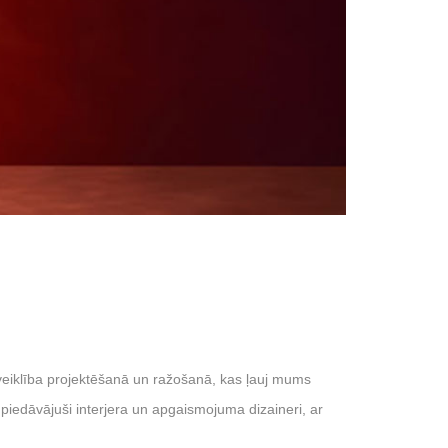
iklība projektēšanā un ražošanā, kas ļauj mums
piedāvājuši interjera un apgaismojuma dizaineri, ar