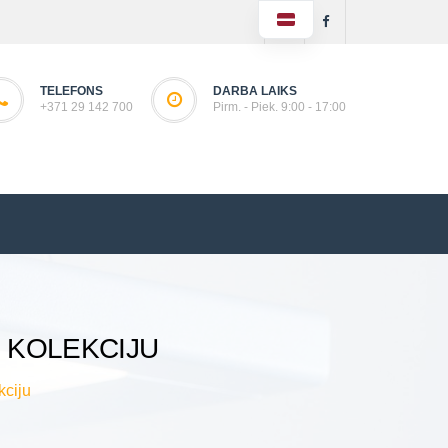
TELEFONS
DARBA LAIKS
+371 29 142 700
Pirm. - Piek. 9:00 - 17:00
 KOLEKCIJU
kciju