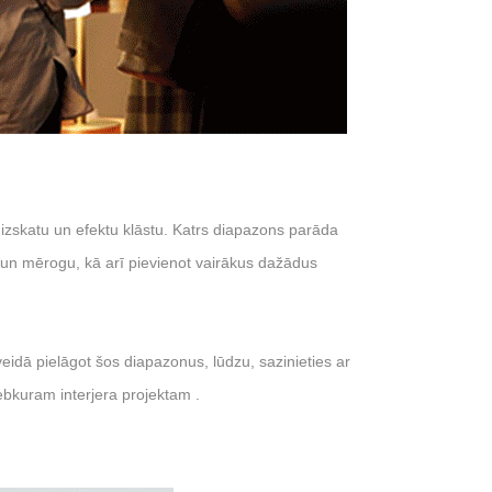
 izskatu un efektu klāstu. Katrs diapazons parāda
u un mērogu, kā arī pievienot vairākus dažādus
veidā pielāgot šos diapazonus, lūdzu, sazinieties ar
ebkuram interjera projektam .