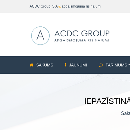
ACDC Group, SIA
&
apgaismojuma risinājumi
SĀKUMS
JAUNUMI
PAR MUMS
IEPAZĪSTI
Sāk