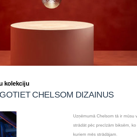
u kolekciju
IELĀGOTIET CHELSOM DIZAINUS
Uzņēmumā Chelsom tā ir mūsu ve
strādāt pēc precīzām biksēm, ko 
kuriem mēs strādājam.