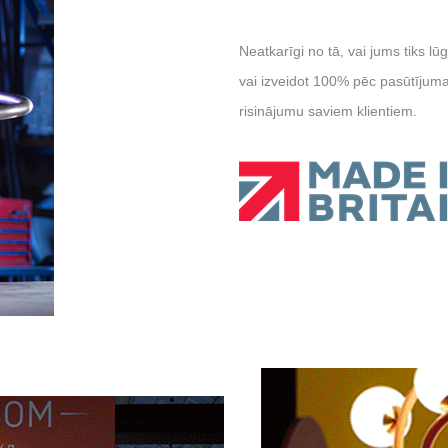
Neatkarīgi no tā, vai jums tiks l
vai izveidot 100% pēc pasūtījum
risinājumu saviem klientiem.