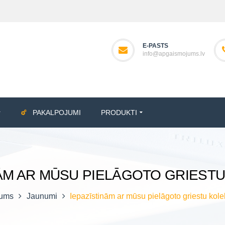
E-PASTS
info@apgaismojums.lv
PAKALPOJUMI
PRODUKTI
NĀM AR MŪSU PIELĀGOTO GRIESTU
ums
Jaunumi
Iepazīstinām ar mūsu pielāgoto griestu kole