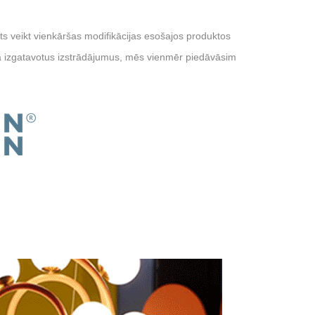
ūgts veikt vienkāršas modifikācijas esošajos produktos
a izgatavotus izstrādājumus, mēs vienmēr piedāvāsim