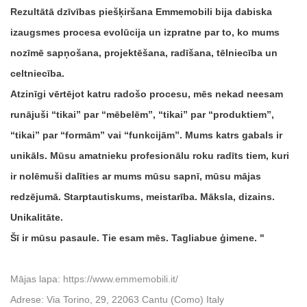
Rezultātā dzīvības piešķiršana Emmemobili bija dabiska
izaugsmes procesa evolūcija un izpratne par to, ko mums
nozīmē sapņošana, projektēšana, radīšana, tēlniecība un
celtniecība.
Atzinīgi vērtējot katru radošo procesu, mēs nekad neesam
runājuši “tikai” par “mēbelēm”, “tikai” par “produktiem”,
“tikai” par “formām” vai “funkcijām”. Mums katrs gabals ir
unikāls. Mūsu amatnieku profesionālu roku radīts tiem, kuri
ir nolēmuši dalīties ar mums mūsu sapnī, mūsu mājas
redzējumā. Starptautiskums, meistarība. Māksla, dizains.
Unikalitāte.
Šī ir mūsu pasaule. Tie esam mēs. Tagliabue ģimene.
Mājas lapa:
https://www.emmemobili.it/
Adrese: Via Torino, 29, 22063 Cantu (Como) Italy