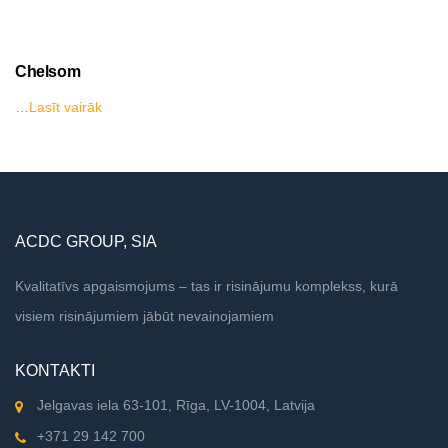
Chelsom
…
Lasīt vairāk
ACDC GROUP, SIA
Kvalitatīvs apgaismojums – tas ir risinājumu komplekss, kurā
visiem risinājumiem jābūt nevainojamiem
KONTAKTI
Jelgavas iela 63-101, Rīga, LV-1004, Latvija
+371 29 142 700