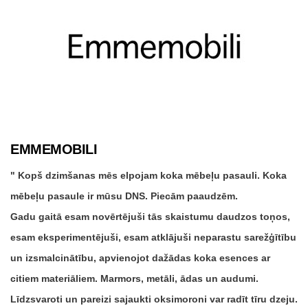
EMMEMOBILI
Kopš dzimšanas mēs elpojam koka mēbeļu pasauli. Koka
mēbeļu pasaule ir mūsu DNS. Piecām paaudzēm.
Gadu gaitā esam novērtējuši tās skaistumu daudzos toņos,
esam eksperimentējuši, esam atklājuši neparastu sarežģītību
un izsmalcinātību, apvienojot dažādas koka esences ar
citiem materiāliem. Marmors, metāli, ādas un audumi.
Līdzsvaroti un pareizi sajaukti oksimoroni var radīt tīru dzeju.