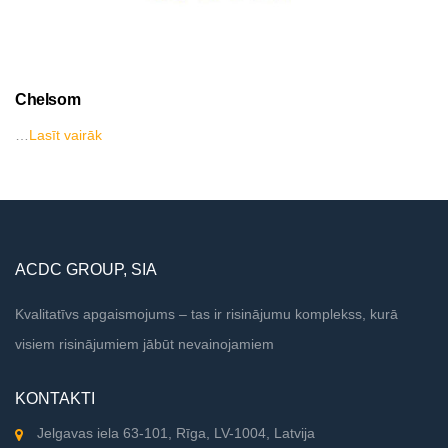
Chelsom
…
Lasīt vairāk
ACDC GROUP, SIA
Kvalitatīvs apgaismojums – tas ir risinājumu komplekss, kurā
visiem risinājumiem jābūt nevainojamiem
KONTAKTI
Jelgavas iela 63-101, Rīga, LV-1004, Latvija