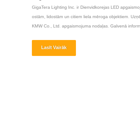
GigaTera Lighting Inc. ir Dienvidkorejas LED apgaismo
ostām, lidostām un citiem liela mēroga objektiem. Uz
KMW Co., Ltd. apgaismojuma nodaļas. Galvenā informā
Lasīt Vairāk