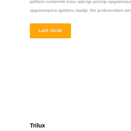
palīdzot nostiprināt mūsu spēcīgo pozīciju apgaismoju
apgaismojuma aprēķinu stadijā, līdz profesionālam pēc
Lasīt Vairāk
Trilux