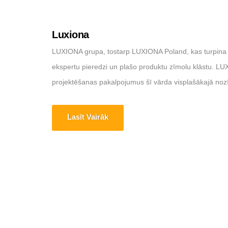
Luxiona
LUXIONA grupa, tostarp LUXIONA Poland, kas turpina īs
ekspertu pieredzi un plašo produktu zīmolu klāstu. L
projektēšanas pakalpojumus šī vārda visplašākajā nozīm
Lasīt Vairāk