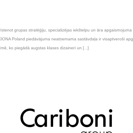
tenot grupas stratēģiju, specializējas iekštelpu un āra apgaismojuma s
UXIONA Poland piedāvājuma neatņemama sastāvdaļa ir visaptveroši apg
ē, ko piegādā augstas klases dizaineri un [...]