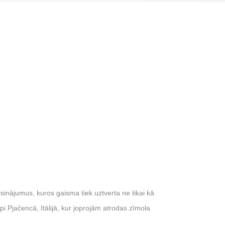
inājumus, kuros gaisma tiek uztverta ne tikai kā
i Pjačencā, Itālijā, kur joprojām atrodas zīmola