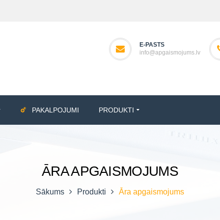
E-PASTS
info@apgaismojums.lv
PAKALPOJUMI
PRODUKTI
ĀRA APGAISMOJUMS
Sākums
Produkti
Āra apgaismojums