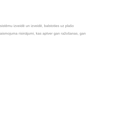
istēmu izveidē un izveidē, balstoties uz plašo
aismojuma risinājumi, kas aptver gan ražošanas, gan