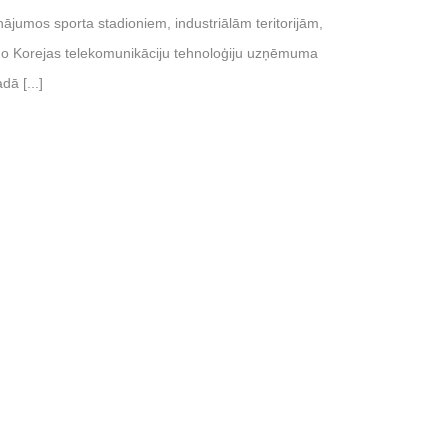
ājumos sporta stadioniem, industriālām teritorijām,
 no Korejas telekomunikāciju tehnoloģiju uzņēmuma
ā [...]