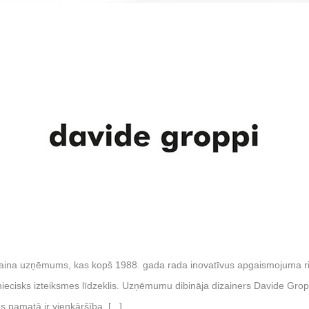
zaina uzņēmums, kas kopš 1988. gada rada inovatīvus apgaismojuma ris
iecisks izteiksmes līdzeklis. Uzņēmumu dibināja dizainers Davide Gropp
 pamatā ir vienkāršība, [...]