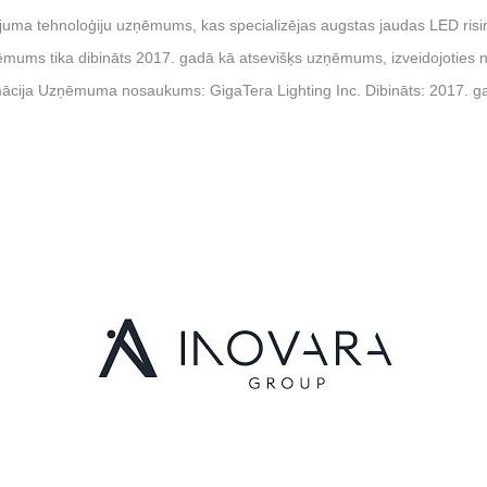
juma tehnoloģiju uzņēmums, kas specializējas augstas jaudas LED risin
ņēmums tika dibināts 2017. gadā kā atsevišķs uzņēmums, izveidojoties
cija Uzņēmuma nosaukums: GigaTera Lighting Inc. Dibināts: 2017. gad