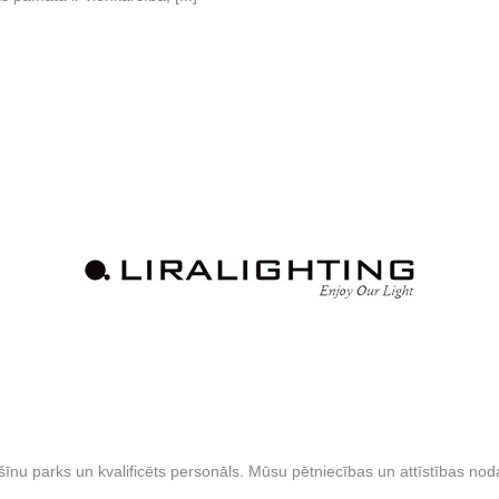
 parks un kvalificēts personāls. Mūsu pētniecības un attīstības nodaļ