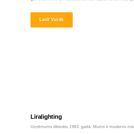
Lasīt Vairāk
Liralighting
Uzņēmums dibināts 1983. gadā. Mums ir moderns mašīnu