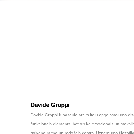
Davide Groppi
Davide Groppi ir pasaulē atzīts itāļu apgaismojuma di
funkcionāls elements, bet arī kā emocionāls un mākslin
galvenā mītne un radošais centrs. Uzņēmuma filozofijas