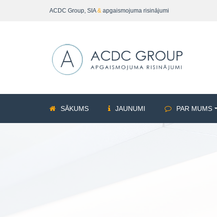
ACDC Group, SIA
&
apgaismojuma risinājumi
SĀKUMS
JAUNUMI
PAR MUMS