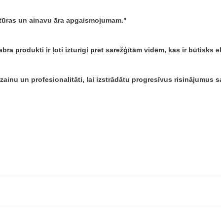
ektūras un ainavu āra apgaismojumam.
bra produkti ir ļoti izturīgi pret sarežģītām vidēm, kas ir būtisks
dizainu un profesionalitāti, lai izstrādātu progresīvus risinājumu