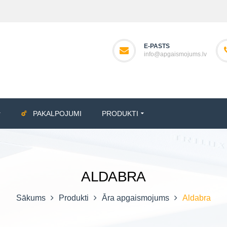
E-PASTS
info@apgaismojums.lv
PAKALPOJUMI
PRODUKTI
ALDABRA
Sākums
Produkti
Āra apgaismojums
Aldabra