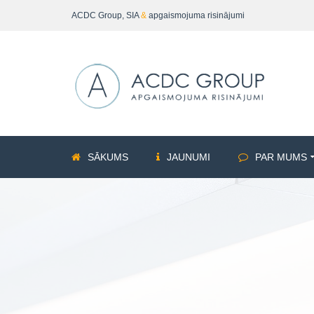
ACDC Group, SIA
&
apgaismojuma risinājumi
SĀKUMS
JAUNUMI
PAR MUMS