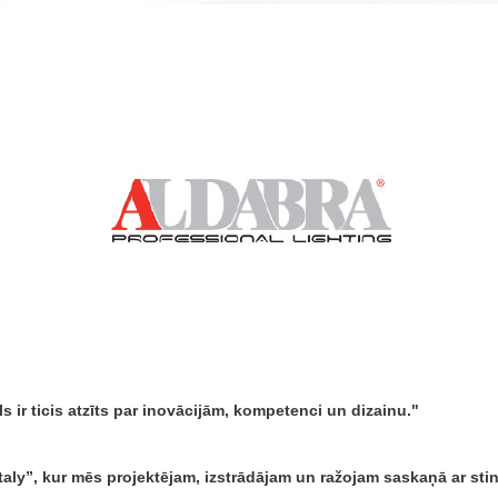
ir ticis atzīts par inovācijām, kompetenci un dizainu.
aly”, kur mēs projektējam, izstrādājam un ražojam saskaņā ar sting