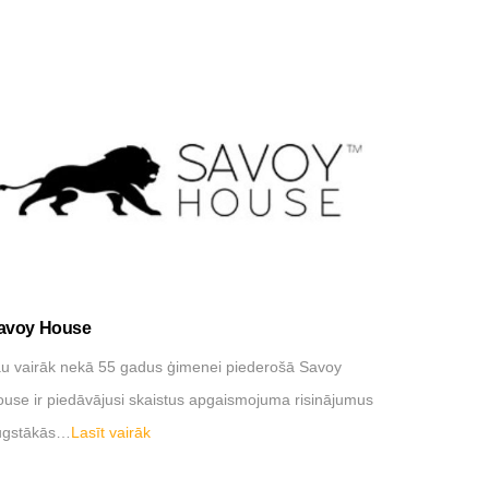
avoy House
Davide Gr
u vairāk nekā 55 gadus ģimenei piederošā Savoy
…
Lasīt vai
use ir piedāvājusi skaistus apgaismojuma risinājumus
ugstākās…
Lasīt vairāk