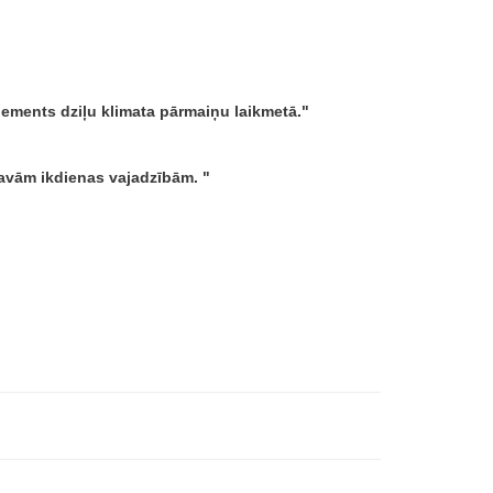
 elements dziļu klimata pārmaiņu laikmetā.
s savām ikdienas vajadzībām.