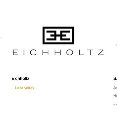
Eichholtz
S
…
Lasīt vairāk
Ja
Ho
a