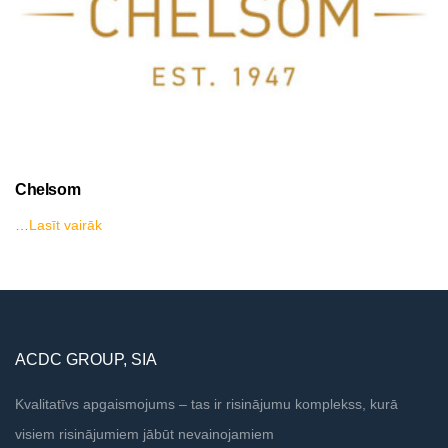
Chelsom
…
Lasīt vairāk
ACDC GROUP, SIA
Kvalitatīvs apgaismojums – tas ir risinājumu komplekss, kurā
visiem risinājumiem jābūt nevainojamiem