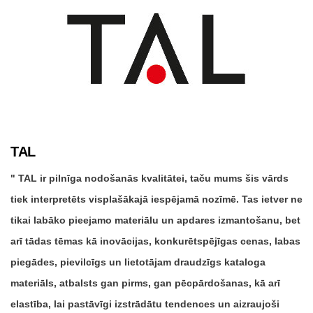
TAL
TAL ir pilnīga nodošanās kvalitātei, taču mums šis vārds
tiek interpretēts visplašākajā iespējamā nozīmē. Tas ietver ne
tikai labāko pieejamo materiālu un apdares izmantošanu, bet
arī tādas tēmas kā inovācijas, konkurētspējīgas cenas, labas
piegādes, pievilcīgs un lietotājam draudzīgs kataloga
materiāls, atbalsts gan pirms, gan pēcpārdošanas, kā arī
elastība, lai pastāvīgi izstrādātu tendences un aizraujoši