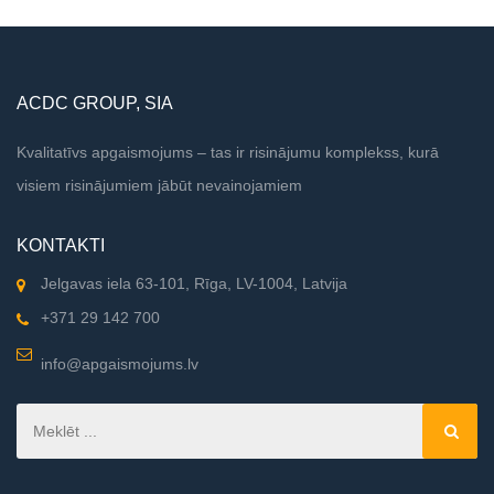
ACDC GROUP, SIA
Kvalitatīvs apgaismojums – tas ir risinājumu komplekss, kurā
visiem risinājumiem jābūt nevainojamiem
KONTAKTI
Jelgavas iela 63-101, Rīga, LV-1004, Latvija
+371 29 142 700
info@apgaismojums.lv