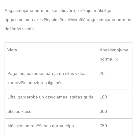
Apgaismojuma normas, kas jāievēro, ierīkojot mākslīgo
apgaismojumu ar kvēlspuldzēm. Minimālā apgaismojuma normas
dažādās vietās.
Vieta
Apgaismojuma
norma, lx
Pagalms, pazemes pāreja un citas vietas,
20
kur cilvēki neuzturas ilgstoši
Lifts, garderobe un dzīvojamās istabas grīda
100
Skolas klase
300
Mākslas un rasēšanas darba telpa
750