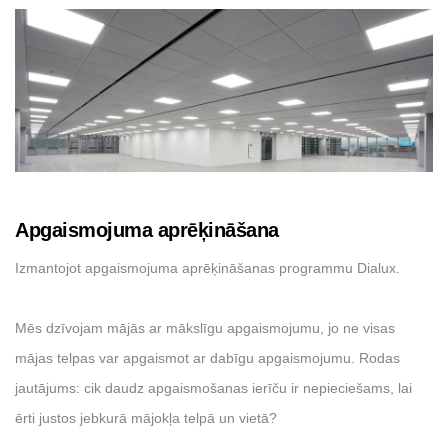
Apgaismojuma aprēķināšana
Izmantojot apgaismojuma aprēķināšanas programmu Dialux.
Mēs dzīvojam mājās ar mākslīgu apgaismojumu, jo ne visas
mājas telpas var apgaismot ar dabīgu apgaismojumu. Rodas
jautājums: cik daudz apgaismošanas ierīču ir nepieciešams, lai
ērti justos jebkurā mājokļa telpā un vietā?