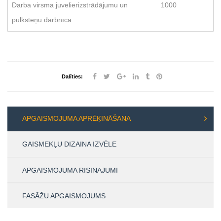
Darba virsma juvelierizstrādājumu un
1000
pulksteņu darbnīcā
Dalīties:
APGAISMOJUMA APRĒĶINĀŠANA
GAISMEKĻU DIZAINA IZVĒLE
APGAISMOJUMA RISINĀJUMI
FASĀŽU APGAISMOJUMS