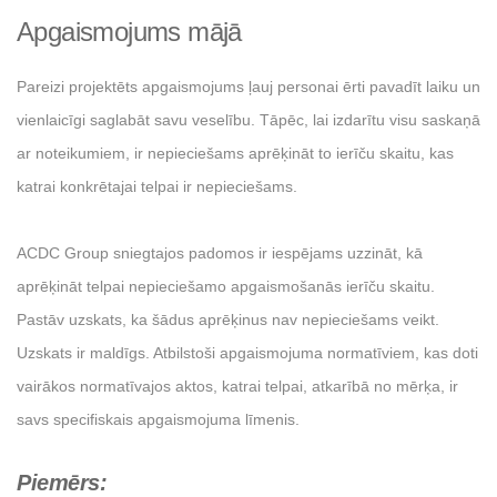
Apgaismojums mājā
Pareizi projektēts apgaismojums ļauj personai ērti pavadīt laiku un
vienlaicīgi saglabāt savu veselību. Tāpēc, lai izdarītu visu saskaņā
ar noteikumiem, ir nepieciešams aprēķināt to ierīču skaitu, kas
katrai konkrētajai telpai ir nepieciešams.
ACDC Group sniegtajos padomos ir iespējams uzzināt, kā
aprēķināt telpai nepieciešamo apgaismošanās ierīču skaitu.
Pastāv uzskats, ka šādus aprēķinus nav nepieciešams veikt.
Uzskats ir maldīgs. Atbilstoši apgaismojuma normatīviem, kas doti
vairākos normatīvajos aktos, katrai telpai, atkarībā no mērķa, ir
savs specifiskais apgaismojuma līmenis.
Piemērs: