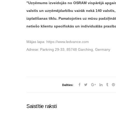
Uzņēmums izveidojās no OSRAM vispārējā apgais
valstīs un uzņēmējdarbību vairāk nekā 140 valstīs,
izplatīšanas tīklu. Pamatojoties uz mūsu padziļin
netiešo klientu specifiskās un individuālās prasīb
Mājas lapa:
https://www.ledvance.com
Adrese: Parkring 29-33, 85748 Garching, Germany
Dalīties:
Saistītie raksti