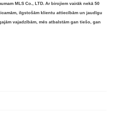
mam MLS Co., LTD. Ar birojiem vairāk nekā 50
zticamām, ilgstošām klientu attiecībām un jaudīgu
īgajām vajadzībām, mēs atbalstām gan tiešo, gan