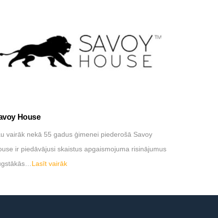
avoy House
Davide Gr
u vairāk nekā 55 gadus ģimenei piederošā Savoy
…
Lasīt vai
use ir piedāvājusi skaistus apgaismojuma risinājumus
ugstākās…
Lasīt vairāk