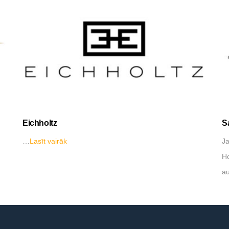
Eichholtz
S
…
Lasīt vairāk
Ja
Ho
a