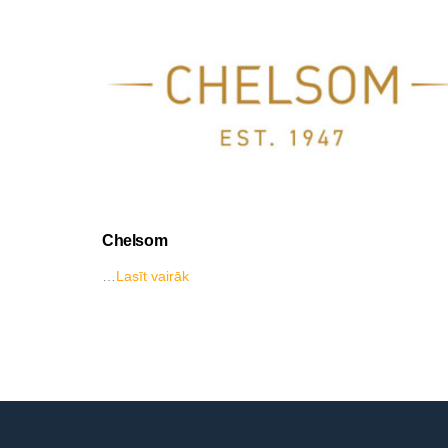
Chelsom
…
Lasīt vairāk