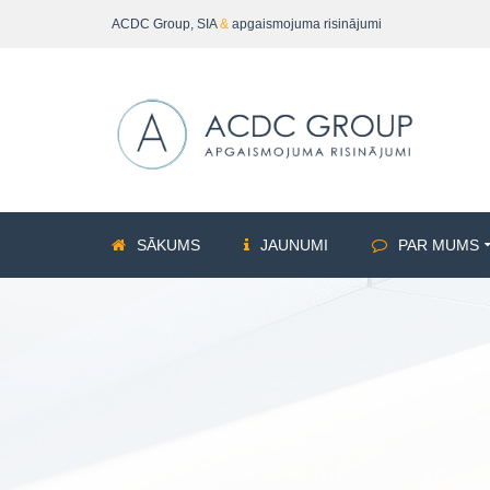
ACDC Group, SIA
&
apgaismojuma risinājumi
SĀKUMS
JAUNUMI
PAR MUMS