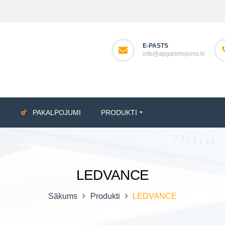
E-PASTS
info@apgaismojums.lv
PAKALPOJUMI
PRODUKTI
LEDVANCE
Sākums
Produkti
LEDVANCE