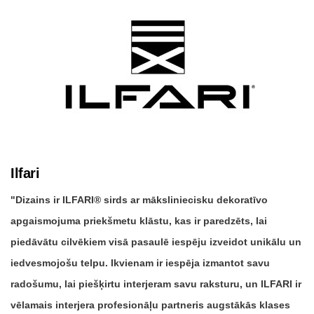
Ilfari
Dizains ir ILFARI® sirds ar māksliniecisku dekoratīvo
apgaismojuma priekšmetu klāstu, kas ir paredzēts, lai
piedāvātu cilvēkiem visā pasaulē iespēju izveidot unikālu un
iedvesmojošu telpu. Ikvienam ir iespēja izmantot savu
radošumu, lai piešķirtu interjeram savu raksturu, un ILFARI ir
vēlamais interjera profesionāļu partneris augstākās klases