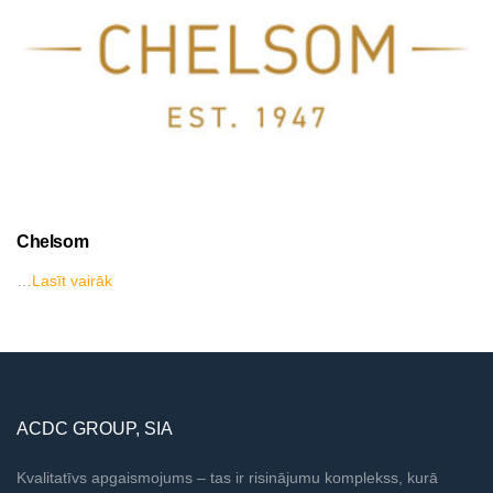
Chelsom
…
Lasīt vairāk
ACDC GROUP, SIA
Kvalitatīvs apgaismojums – tas ir risinājumu komplekss, kurā