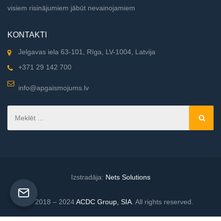
visiem risinājumiem jābūt nevainojamiem
KONTAKTI
Jelgavas iela 63-101, Rīga, LV-1004, Latvija
+371 29 142 700
info@apgaismojums.lv
Izstradāja:
Nets Solutions
© 2018 – 2024
ACDC Group, SIA
. All rights reserved.