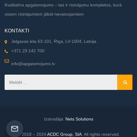
Kvalitatīvs apgaismojums – tas ir risinājumu komplekss, kurā
visiem risinājumiem jābūt nevainojamiem
KONTAKTI
Jelgavas iela 63-101, Rīga, LV-1004, Latvija
+371 29 142 700
info@apgaismojums.lv
Izstradāja:
Nets Solutions
© 2018 – 2024
ACDC Group, SIA
. All rights reserved.