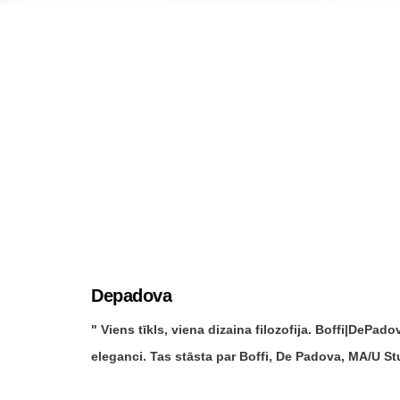
Depadova
Viens tīkls, viena dizaina filozofija. Boffi|DePa
eleganci. Tas stāsta par Boffi, De Padova, MA/U St