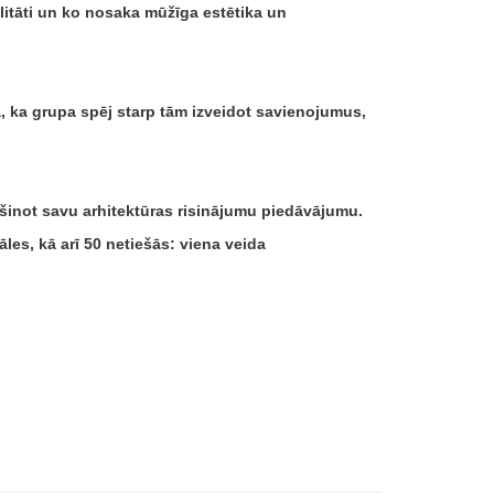
alitāti un ko nosaka mūžīga estētika un
a, ka grupa spēj starp tām izveidot savienojumus,
ašinot savu arhitektūras risinājumu piedāvājumu.
es, kā arī 50 netiešās: viena veida