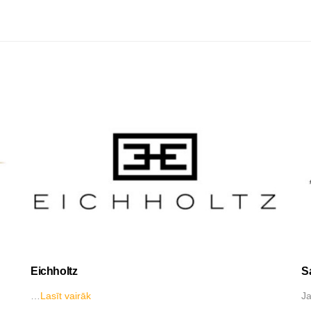
Eichholtz
S
…
Lasīt vairāk
Ja