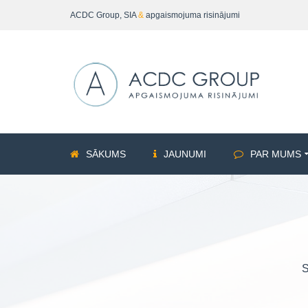
ACDC Group, SIA
&
apgaismojuma risinājumi
SĀKUMS
JAUNUMI
PAR MUMS