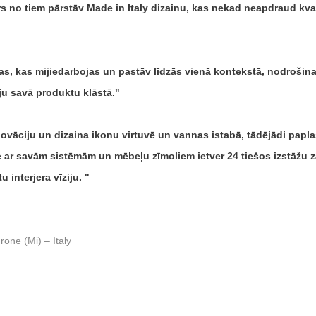
atrs no tiem pārstāv Made in Italy dizainu, kas nekad neapdraud kv
as, kas mijiedarbojas un pastāv līdzās vienā kontekstā, nodrošin
iju savā produktu klāstā.
novāciju un dizaina ikonu virtuvē un vannas istabā, tādējādi papl
r savām sistēmām un mēbeļu zīmoliem ietver 24 tiešos izstāžu zāl
 interjera vīziju.
one (Mi) – Italy