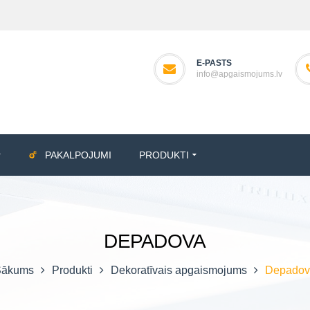
E-PASTS
info@apgaismojums.lv
PAKALPOJUMI
PRODUKTI
DEPADOVA
Sākums
Produkti
Dekoratīvais apgaismojums
Depadov