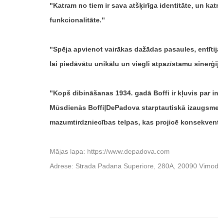
Katram no tiem ir sava atšķirīga identitāte, un k
funkcionalitāte.
Spēja apvienot vairākas dažādas pasaules, entītij
lai piedāvātu unikālu un viegli atpazīstamu sinerģ
Kopš dibināšanas 1934. gadā Boffi ir kļuvis par i
Mūsdienās Boffi|DePadova starptautiskā izaugsme a
mazumtirdzniecības telpas, kas projicē konsekventu
Mājas lapa:
https://www.depadova.com
Adrese: Strada Padana Superiore, 280A, 20090 Vimodr