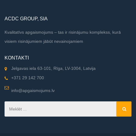
ACDC GROUP, SIA
Kvalitatīvs apgaismojums – tas ir risinājumu komplekss, kurā
visiem risinājumiem jābūt nevainojamiem
KONTAKTI
Jelgavas iela 63-101, Rīga, LV-1004, Latvija
+371 29 142 700
info@apgaismojums.lv