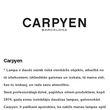
Carpyen
Lampa ir daudz vairāk nekā vienkāršs objekts, atkarībā no
tā izliekumiem, izkliedētās gaismas un izskata, tā maina vidi,
kas to ieskauj, un rada savu atmosfēru.
Savā profesionālajā dzīvē, papildus citiem produktiem, kopš
1974. gada esmu izstrādājis daudzas lampas, galvenokārt
Carpyen. Ir patīkami apzināties, ka naktīs manas lampas spīd