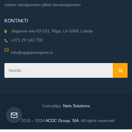
visiem risinājumiem jābūt nevainojamiem
KONTAKTI
Jelgavas iela 63-101, Rīga, LV-1004, Latvija
+371 29 142 700
info@apgaismojums.lv
Izstradāja:
Nets Solutions
© 2018 – 2024
ACDC Group, SIA
. All rights reserved.