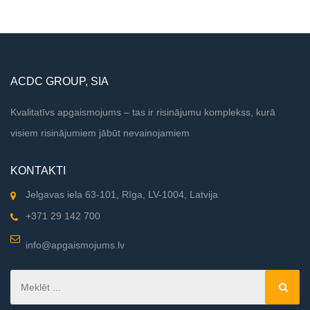
ACDC GROUP, SIA
Kvalitatīvs apgaismojums – tas ir risinājumu komplekss, kurā
visiem risinājumiem jābūt nevainojamiem
KONTAKTI
Jelgavas iela 63-101, Rīga, LV-1004, Latvija
+371 29 142 700
info@apgaismojums.lv