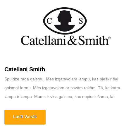
Catellani Smith
Spuldze rada gaismu. Mēs izgatavojam lampu, kas piešķir šai
gaismai formu. Mēs izgatavojam ar savām rokām. Tā, ka katra
lampa ir lampa. Mums ir visa gaisma, kas nepieciešama, lai
uzvarētu pret tumsu. Mājas lapa: https://www.catellanismith.com
Adrese: Via Cimitero, 1/A, 24020 Villa di Serio, BG
Lasīt Vairāk