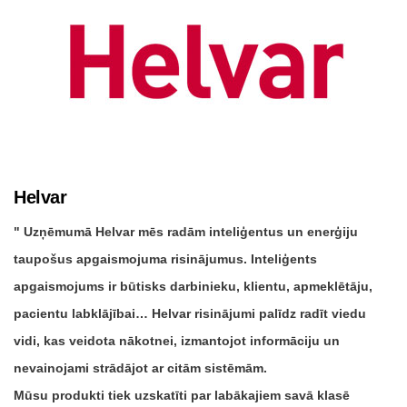
Helvar
Uzņēmumā Helvar mēs radām inteliģentus un enerģiju
taupošus apgaismojuma risinājumus. Inteliģents
apgaismojums ir būtisks darbinieku, klientu, apmeklētāju,
pacientu labklājībai… Helvar risinājumi palīdz radīt viedu
vidi, kas veidota nākotnei, izmantojot informāciju un
nevainojami strādājot ar citām sistēmām.
Mūsu produkti tiek uzskatīti par labākajiem savā klasē