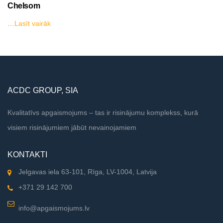
Chelsom
…
Lasīt vairāk
ACDC GROUP, SIA
Kvalitatīvs apgaismojums – tas ir risinājumu komplekss, kurā
visiem risinājumiem jābūt nevainojamiem
KONTAKTI
Jelgavas iela 63-101, Rīga, LV-1004, Latvija
+371 29 142 700
info@apgaismojums.lv