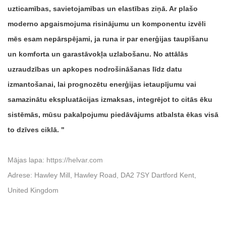
uzticamības, savietojamības un elastības ziņā. Ar plašo
moderno apgaismojuma risinājumu un komponentu izvēli
mēs esam nepārspējami, ja runa ir par enerģijas taupīšanu
un komforta un garastāvokļa uzlabošanu. No attālās
uzraudzības un apkopes nodrošināšanas līdz datu
izmantošanai, lai prognozētu enerģijas ietaupījumu vai
samazinātu ekspluatācijas izmaksas, integrējot to citās ēku
sistēmās, mūsu pakalpojumu piedāvājums atbalsta ēkas visā
to dzīves ciklā.
Mājas lapa:
https://helvar.com
Adrese: Hawley Mill, Hawley Road, DA2 7SY Dartford Kent,
United Kingdom