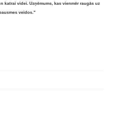
un katrai videi. Uzņēmums, kas vienmēr raugās uz
zpausmes veidos.