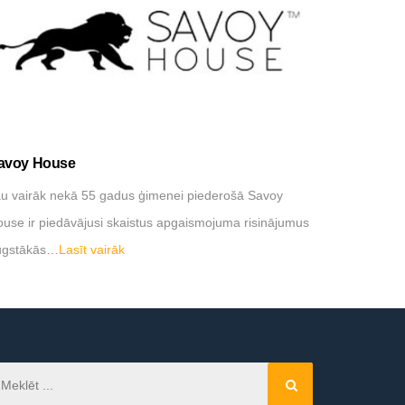
avoy House
Davide Gr
u vairāk nekā 55 gadus ģimenei piederošā Savoy
…
Lasīt vai
use ir piedāvājusi skaistus apgaismojuma risinājumus
ugstākās…
Lasīt vairāk