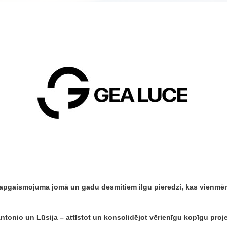
gaismojuma jomā un gadu desmitiem ilgu pieredzi, kas vienmēr i
 Antonio un Lūsija – attīstot un konsolidējot vērienīgu kopīgu pr