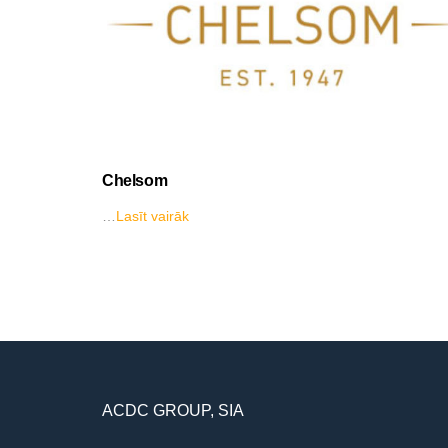
Chelsom
…
Lasīt vairāk
ACDC GROUP, SIA