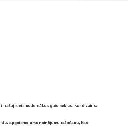
r ražojis vismodernākos gaismekļus, kur dizains,
ojektu: apgaismojuma risinājumu ražošanu, kas