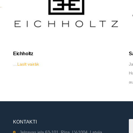
Eichholtz
S
…
Lasīt vairāk
Ja
Ho
a
KONTAKTI
Jelgavas iela 63-101, Rīga, LV-1004, Latvija