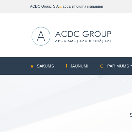
ACDC Group, SIA
&
apgaismojuma risinājumi
SĀKUMS
JAUNUMI
PAR MUMS