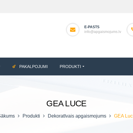
E-PASTS
info@apgaismojums.lv
PAKALPOJUMI
PRODUKTI
GEA LUCE
Sākums
Produkti
Dekoratīvais apgaismojums
GEA Luc