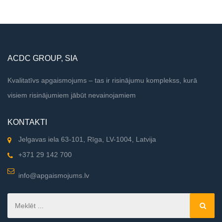
ACDC GROUP, SIA
Kvalitatīvs apgaismojums – tas ir risinājumu komplekss, kurā
visiem risinājumiem jābūt nevainojamiem
KONTAKTI
Jelgavas iela 63-101, Rīga, LV-1004, Latvija
+371 29 142 700
info@apgaismojums.lv