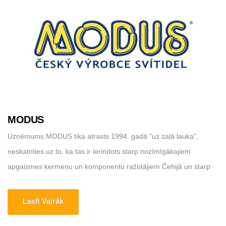
MODUS
Uzņēmums MODUS tika atrasts 1994. gadā "uz zaļā lauka",
neskatoties uz to, ka tas ir ierindots starp nozīmīgākajiem
apgaismes ķermeņu un komponentu ražotājiem Čehijā un starp
nozīmīgiem eksportētājiem šajā nozarē. Mājas lapa:
https://www.modus.cz Adrese: MODUS, spol. s r.o., Žižkova 273,
Lasīt Vairāk
252 25 Jinočany