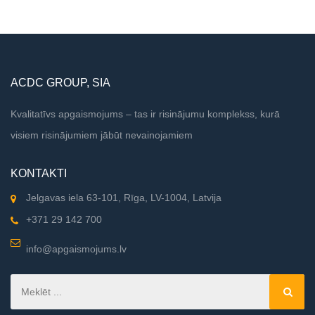
ir laika gaitā nostiprinātas gudrības rezultāts, [...]
ACDC GROUP, SIA
Kvalitatīvs apgaismojums – tas ir risinājumu komplekss, kurā
visiem risinājumiem jābūt nevainojamiem
KONTAKTI
Jelgavas iela 63-101, Rīga, LV-1004, Latvija
+371 29 142 700
info@apgaismojums.lv