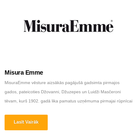
Misura Emme
MisuraEmme vēsture aizsākās pagājušā gadsimta pirmajos
gados, pateicoties Džovanni, Džuzepes un Luidži Masčeroni
tēvam, kurš 1902. gadā lika pamatus uzņēmuma pirmajai rūpnīcai
Mariano Comense, ražīgā Brianza mēbeļu rajona centrā. , kas
pazīstama ar savu ražošanas izcilību. Šodien rūpnīcas platība ir
Lasīt Vairāk
35 000 m2. MisuraEmme zināšanas, kas nodotas trīs paaudzēs,