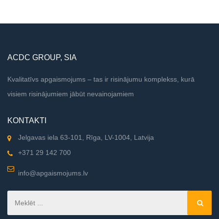
kas ir ērti [...]
ACDC GROUP, SIA
Kvalitatīvs apgaismojums – tas ir risinājumu komplekss, kurā
visiem risinājumiem jābūt nevainojamiem
KONTAKTI
Jelgavas iela 63-101, Rīga, LV-1004, Latvija
+371 29 142 700
info@apgaismojums.lv