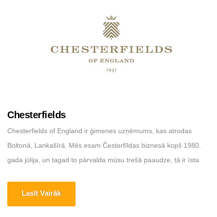
Chesterfields
Chesterfields of England ir ģimenes uzņēmums, kas atrodas
Boltonā, Lankašīrā. Mēs esam Česterfīldas biznesā kopš 1980.
gada jūlija, un tagad to pārvalda mūsu trešā paaudze, tā ir īsta
ģimenes lieta! Mēs izmantojam divas vietējās rūpnīcas, lai ar
rokām izgatavotu visus mūsu Česterfīldus, un piegādes veic
Lasīt Vairāk
iekšējas 2 cilvēku komandas, nodrošinot vienmērīgas piegādes,