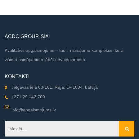
Adrese: -
ACDC GROUP, SIA
Kvalitatīvs apgaismojums – tas ir risinājumu komplekss, kurā
visiem risinājumiem jābūt nevainojamiem
KONTAKTI
Jelgavas iela 63-101, Rīga, LV-1004, Latvija
+371 29 142 700
info@apgaismojums.lv