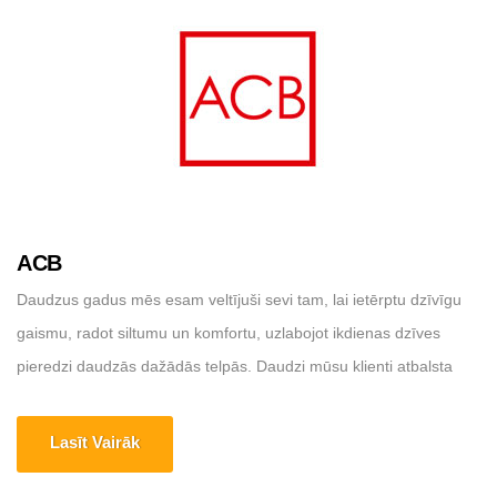
ACB
Daudzus gadus mēs esam veltījuši sevi tam, lai ietērptu dzīvīgu
gaismu, radot siltumu un komfortu, uzlabojot ikdienas dzīves
pieredzi daudzās dažādās telpās. Daudzi mūsu klienti atbalsta
mūsu vīziju, katru dienu izvēloties mūs, lai bagātinātu un izrotātu
savas telpas. Projekti, kuros gaisma kļūst par neiedomājamu
Lasīt Vairāk
galveno varoni, aizņem kādu laiku. Mājas lapa: https://acb.lighting